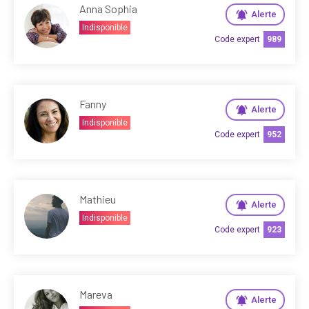
Anna Sophia
Alerte
Indisponible
Code expert
989
Fanny
Alerte
Indisponible
Code expert
952
Mathieu
Alerte
Indisponible
Code expert
923
Mareva
Alerte