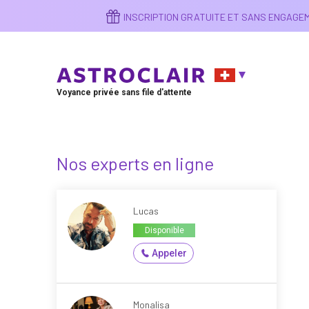
Aller
INSCRIPTION GRATUITE ET SANS ENGAG
au
contenu
principal
Voyance privée sans file d'attente
Nos experts en ligne
Lucas
Disponible
Appeler
Monalisa