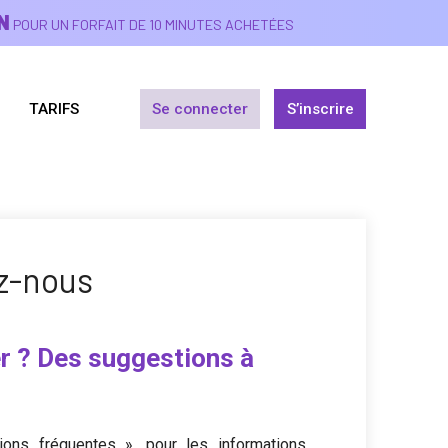
N
POUR UN FORFAIT DE 10 MINUTES ACHETÉES
TARIFS
Se connecter
S’inscrire
z-nous
r ? Des suggestions à
ions fréquentes », pour les informations