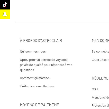
k
t
À PROPOS D’ASTROCLAIR
MON COM
Qui sommes-nous
Se connecte
Optez pour un service de voyance
Créer un co
privée de qualité pour répondre à vos
questions
RÈGLEME
Comment ça marche
Tarifs des consultations
CGU
Mentions lé
MOYENS DE PAIEMENT
Protection 