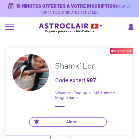
Aller
10 MINUTES OFFERTES À VOTRE INSCRIPTION
POUR UN
au
contenu
FORFAIT DE 10 MINUTES ACHETÉES
principal
Voyance privée sans file d'attente
Indisponible
Shamki Lor
Code expert
987
Voyance - Tarologie - Médiumnité -
Magnétisme
Alerte