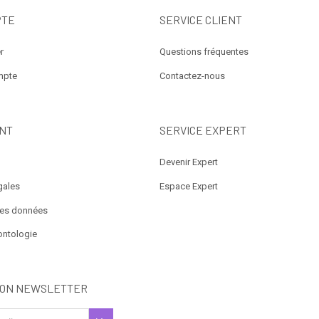
PTE
SERVICE CLIENT
r
Questions fréquentes
mpte
Contactez-nous
NT
SERVICE EXPERT
Devenir Expert
gales
Espace Expert
des données
ontologie
ION NEWSLETTER