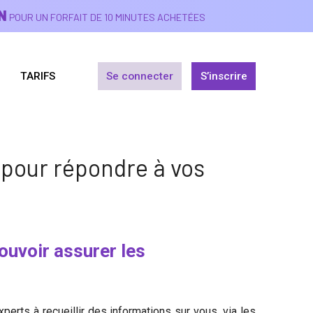
N
POUR UN FORFAIT DE 10 MINUTES ACHETÉES
TARIFS
Se connecter
S’inscrire
 pour répondre à vos
uvoir assurer les
xperts à recueillir des informations sur vous, via les