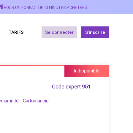
N
POUR UN FORFAIT DE 10 MINUTES ACHETÉES
TARIFS
Se connecter
S’inscrire
Indisponible
Code expert
951
édiumnité - Cartomancie