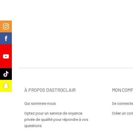
m
k
e
k
t
À PROPOS D’ASTROCLAIR
MON COM
Qui sommes-nous
Se connecte
Optez pour un service de voyance
Créer un co
privée de qualité pour répondre à vos
questions