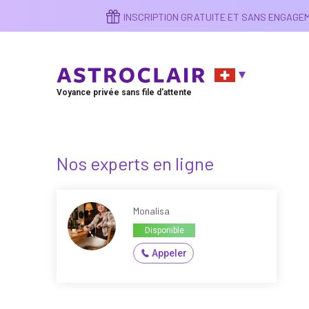
Aller
INSCRIPTION GRATUITE ET SANS ENGAG
au
contenu
principal
Voyance privée sans file d'attente
Nos experts en ligne
Monalisa
Disponible
Appeler