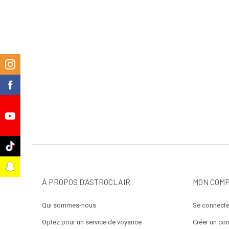
m
k
e
k
t
À PROPOS D’ASTROCLAIR
MON COM
Qui sommes-nous
Se connecte
Optez pour un service de voyance
Créer un co