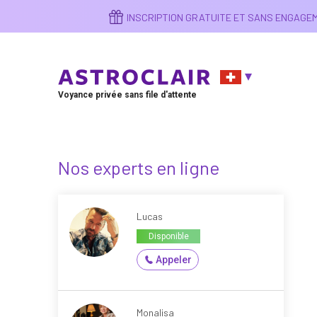
Aller
INSCRIPTION GRATUITE ET SANS ENGAG
au
contenu
principal
Voyance privée sans file d'attente
Nos experts en ligne
Lucas
Disponible
Appeler
Monalisa