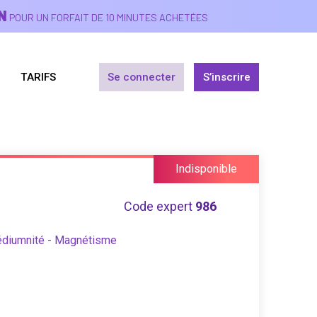
N
POUR UN FORFAIT DE 10 MINUTES ACHETÉES
TARIFS
Se connecter
S’inscrire
Indisponible
Code expert
986
édiumnité - Magnétisme