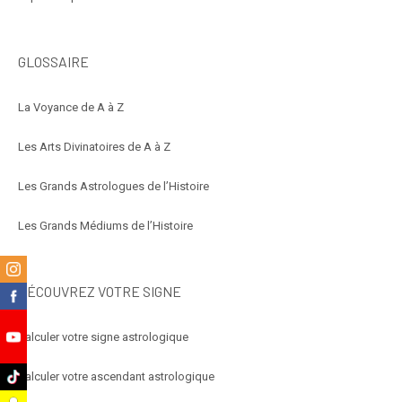
GLOSSAIRE
La Voyance de A à Z
Les Arts Divinatoires de A à Z
Les Grands Astrologues de l’Histoire
Les Grands Médiums de l’Histoire
m
DÉCOUVREZ VOTRE SIGNE
k
Calculer votre signe astrologique
e
k
Calculer votre ascendant astrologique