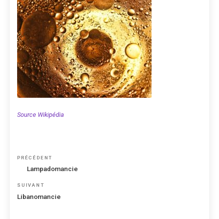
Source Wikipédia
Navigation
Article
PRÉCÉDENT
de
précédent
Lampadomancie
l’article
Article
SUIVANT
suivant
Libanomancie