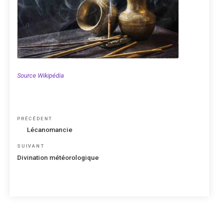
Source Wikipédia
Navigation
Article
PRÉCÉDENT
de
précédent
Lécanomancie
l’article
Article
SUIVANT
suivant
Divination météorologique