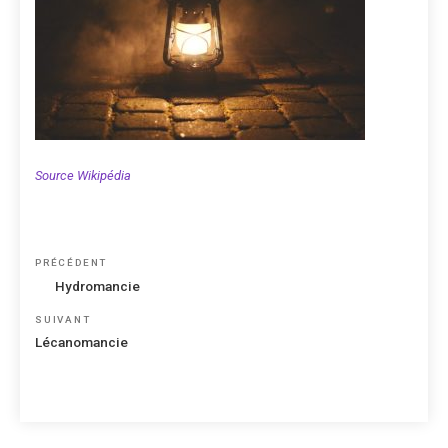
Source Wikipédia
Navigation
Article
PRÉCÉDENT
de
précédent
Hydromancie
l’article
Article
SUIVANT
suivant
Lécanomancie