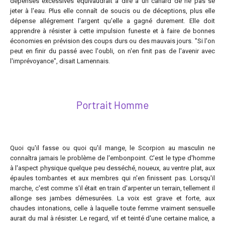
dépenses excessives équivaudrait à dire à un canard de ne pas se
jeter à l'eau. Plus elle connaît de soucis ou de déceptions, plus elle
dépense allégrement l'argent qu'elle a gagné durement. Elle doit
apprendre à résister à cette impulsion funeste et à faire de bonnes
économies en prévision des coups durs ou des mauvais jours. "Si l'on
peut en finir du passé avec l'oubli, on n'en finit pas de l'avenir avec
l'imprévoyance", disait Lamennais.
Portrait Homme
Quoi qu'il fasse ou quoi qu'il mange, le Scorpion au masculin ne
connaîtra jamais le problème de l'embonpoint. C'est le type d'homme
à l'aspect physique quelque peu desséché, noueux, au ventre plat, aux
épaules tombantes et aux membres qui n'en finissent pas. Lorsqu'il
marche, c'est comme s'il était en train d'arpenter un terrain, tellement il
allonge ses jambes démesurées. La voix est grave et forte, aux
chaudes intonations, celle à laquelle toute femme vraiment sensuelle
aurait du mal à résister. Le regard, vif et teinté d'une certaine malice, a