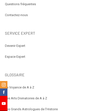
Questions fréquentes
Contactez-nous
SERVICE EXPERT
Devenir Expert
Espace Expert
GLOSSAIRE
m
La Voyance de A à Z
k
Les Arts Divinatoires de A à Z
e
Les Grands Astrologues de l’Histoire