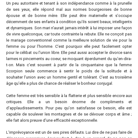
Un peu autoritaire et tenant à son indépendance comme à la prunelle
de ses yeux, elle répond mal aux normes bourgeoises de bonne
épouse et de bonne mère. Elle peut être maternelle et s'occupe
décemment de ses enfants à condition qu'ils soient beaux, intelligents
et dynamiques. Son mari n'aurait jamais intérêt à lui imposer une façon
de vivre quelconque, car toute contrainte la rebute. Elle ne conçoit pas
le mariage conventionnel comme la meilleure solution de vie pour la
femme ou pour l'homme. C'est pourquoi elle peut facilement opter
pour le célibat ou l'union libre. Elle peut aussi accepter le divorce sans
larmes ni pincements au coeur, se moquant éperdument du qu'en-dira-
t-on. Mais c'est souvent à partir de la cinquantaine que la femme
Scorpion seule commence à sentir le poids de la solitude et à
souhaiter l'union avec un homme gentil et tolérant. C'est au troisième
âge qu'elle a plus de chance de réaliser le bonheur conjugal.
Cette femme est très sensible à la flatterie et plus sensible encore aux
critiques. Elle a un besoin énorme de compliments et
d'applaudissements. Pour peu qu'on satisfasse ce besoin, elle est
capable de soulever les montagnes et de se dévouer corps et âme ;
elle fait alors preuve d'une efficacité exceptionnelle.
L'imprévoyance est un de ses pires défauts. Lui dire de ne pas faire de