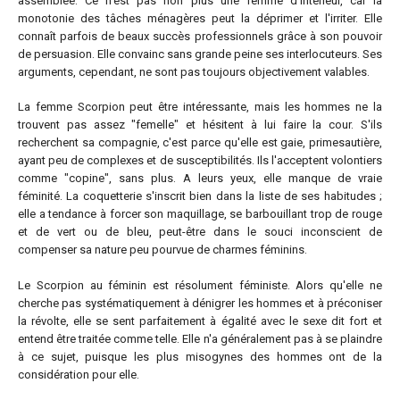
assemblée. Ce n'est pas non plus une femme d'intérieur, car la
monotonie des tâches ménagères peut la déprimer et l'irriter. Elle
connaît parfois de beaux succès professionnels grâce à son pouvoir
de persuasion. Elle convainc sans grande peine ses interlocuteurs. Ses
arguments, cependant, ne sont pas toujours objectivement valables.
La femme Scorpion peut être intéressante, mais les hommes ne la
trouvent pas assez "femelle" et hésitent à lui faire la cour. S'ils
recherchent sa compagnie, c'est parce qu'elle est gaie, primesautière,
ayant peu de complexes et de susceptibilités. Ils l'acceptent volontiers
comme "copine", sans plus. A leurs yeux, elle manque de vraie
féminité. La coquetterie s'inscrit bien dans la liste de ses habitudes ;
elle a tendance à forcer son maquillage, se barbouillant trop de rouge
et de vert ou de bleu, peut-être dans le souci inconscient de
compenser sa nature peu pourvue de charmes féminins.
Le Scorpion au féminin est résolument féministe. Alors qu'elle ne
cherche pas systématiquement à dénigrer les hommes et à préconiser
la révolte, elle se sent parfaitement à égalité avec le sexe dit fort et
entend être traitée comme telle. Elle n'a généralement pas à se plaindre
à ce sujet, puisque les plus misogynes des hommes ont de la
considération pour elle.