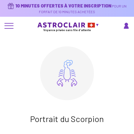
Aller
10 MINUTES OFFERTES À VOTRE INSCRIPTION
POUR UN
au
contenu
FORFAIT DE 10 MINUTES ACHETÉES
principal
Voyance privée sans file d'attente
Portrait du Scorpion