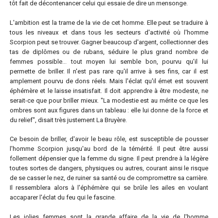
tôt fait de décontenancer celui qui essaie de dire un mensonge.
L'ambition est la trame de la vie de cet homme. Elle peut se traduire à
tous les niveaux et dans tous les secteurs d'activité où l'homme
Scorpion peut se trouver. Gagner beaucoup d'argent, collectionner des
tas de diplômes ou de rubans, séduire le plus grand nombre de
femmes possible... tout moyen lui semble bon, pourvu qu'il lui
permette de briller. Il n'est pas rare qu'il arrive à ses fins, car il est
amplement pourvu de dons réels. Mais l'éclat qu'il émet est souvent
éphémère et le laisse insatisfait. Il doit apprendre à être modeste, ne
serait-ce que pour briller mieux. "La modestie est au mérite ce que les
ombres sont aux figures dans un tableau : elle lui donne de la force et
du relief", disait très justement La Bruyère.
Ce besoin de briller, d'avoir le beau rôle, est susceptible de pousser
l'homme Scorpion jusqu'au bord de la témérité. Il peut être aussi
follement dépensier que la femme du signe. Il peut prendre à la légère
toutes sortes de dangers, physiques ou autres, courant ainsi le risque
de se casser le nez, de ruiner sa santé ou de compromettre sa carrière.
Il ressemblera alors à l'éphémère qui se brûle les ailes en voulant
accaparer l'éclat du feu qui le fascine.
Les jolies femmes sont la grande affaire de la vie de l'homme