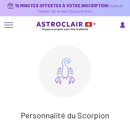
Aller
10 MINUTES OFFERTES À VOTRE INSCRIPTION
POUR UN
au
contenu
FORFAIT DE 10 MINUTES ACHETÉES
principal
Voyance privée sans file d'attente
Personnalité du Scorpion