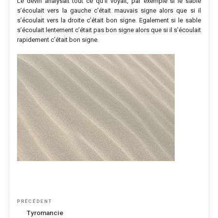
Le devin analysait tout ce qu’il voyait, par exemple si le sable
s’écoulait vers la gauche c’était mauvais signe alors que si il
s’écoulait vers la droite c’était bon signe. Egalement si le sable
s’écoulait lentement c’était pas bon signe alors que si il s’écoulait
rapidement c’était bon signe.
Navigation
Article
PRÉCÉDENT
de
précédent
Tyromancie