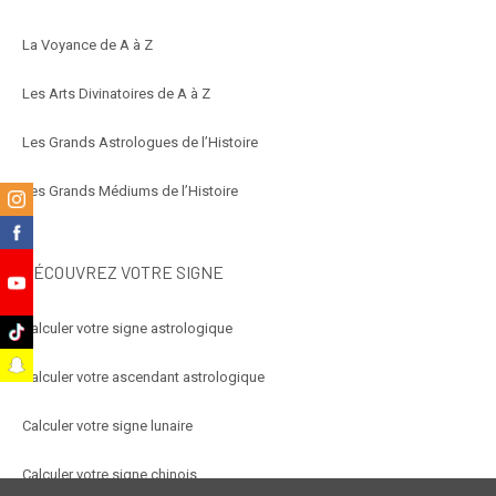
La Voyance de A à Z
Les Arts Divinatoires de A à Z
Les Grands Astrologues de l’Histoire
Les Grands Médiums de l’Histoire
m
k
DÉCOUVREZ VOTRE SIGNE
e
Calculer votre signe astrologique
k
t
Calculer votre ascendant astrologique
Calculer votre signe lunaire
Calculer votre signe chinois