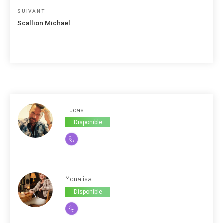
l’article
Article
SUIVANT
suivant
Scallion Michael
Lucas
Disponible
Monalisa
Disponible