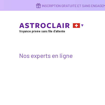
Aller
INSCRIPTION GRATUITE ET SANS ENGAG
au
contenu
principal
Voyance privée sans file d'attente
Nos experts en ligne