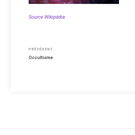
Source Wikipédia
Navigation
Article
PRÉCÉDENT
précédent
de
Occultisme
l’article