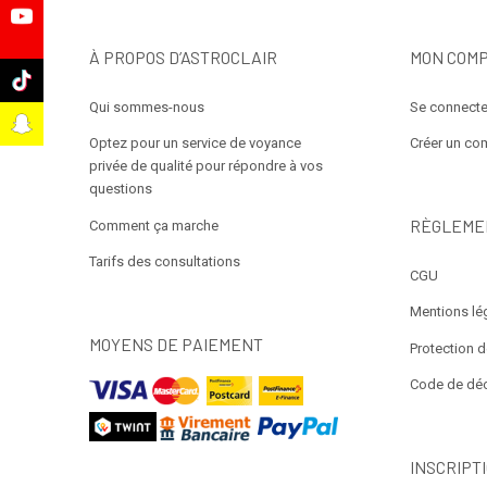
e
À PROPOS D’ASTROCLAIR
MON COM
k
Qui sommes-nous
Se connecte
t
Optez pour un service de voyance
Créer un co
privée de qualité pour répondre à vos
questions
RÈGLEME
Comment ça marche
Tarifs des consultations
CGU
Mentions lé
MOYENS DE PAIEMENT
Protection 
Code de dé
INSCRIPT