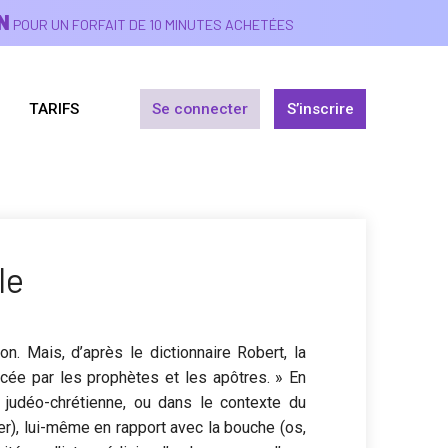
N
POUR UN FORFAIT DE 10 MINUTES ACHETÉES
TARIFS
Se connecter
S’inscrire
le
on. Mais, d’après le dictionnaire Robert, la
ncée par les prophètes et les apôtres. » En
on judéo-chrétienne, ou dans le contexte du
ler), lui-même en rapport avec la bouche (os,