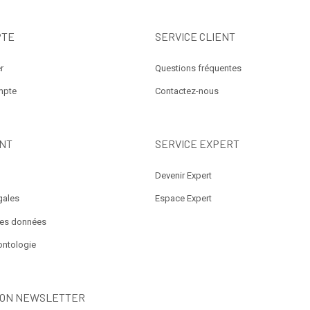
PTE
SERVICE CLIENT
r
Questions fréquentes
mpte
Contactez-nous
NT
SERVICE EXPERT
Devenir Expert
gales
Espace Expert
des données
ontologie
ION NEWSLETTER