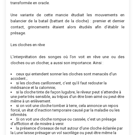
transformée en oracle.
Une variante de cette mancie étudiait les mouvements en
balancier de la batail (battant de la cloche) : premier et dernier
contact, grincements étaient alors étudiés afin d’établir le
présage.
Les cloches en rêve
L’interprétation des songes où l’on voit en rêve une ou des
cloches ou un clocher, a aussi son importance. Ainsi :
ceux qui entendent sonner les cloches sont menacés d’un
accident ;
si les cloches carillonnent, c’est qu’il faut redouter la
médisance et la calomnie;
si la cloche tinte de façon lugubre, le rêveur peut s’attendre à
une perte très sensible, au trépas d’un être bien-aimé ou peut-être
même à un enlèvement.
si on voit une cloche tomber à terre, cela annonce un repos
forcé, un état d’inaction temporaire causé par la maladie ou les
infirmités.
Si on voit une cloche rompue ou cassée, c’est un présage
d’affliction et de misère à venir.
la présence d’oiseaux de nuit autour d’une cloche éclairée par
la Lune laisse présager un vol sacrilège ou peut-être même la