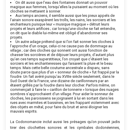
On dit aussi que l’eau des fontaines donnait un pouvoir
magique aux femmes, lorsqu’elles la puisaient au moment où les
cloches se mettaient à sonner.
Aux temps anciens, il semble aussi que les pieux appels de
l’airain sonore exaspèrent les trolls, les nains, les sorciers et les
enchanteurs puisque leur « musique magique » détruit leurs
projets et leurs artifices ; car lorsqu’une cloche se fait entendre,
on dit que le diable lui-même est obligé d’abandonner ses
projets.
Un autre adage prétend que si l’on fait sonner les cloches à
l’approche d’un orage, celui-ci ne cause pas de dommage au
village ; car des cloches qui sonnent ont aussi fonction de
chasser les sorcières et de déjouer leurs projets, d’autant plus
qu’en ces temps superstitieux, l’on croyait que c’étaient les
sorciers et les enchanteresses qui faisaient la pluie et le beau
temps. Mais cette belle coutume ancestrale a disparu, sans
doute parce que plus d’un « sonneur de cloche » fut frappé par la
foudre. Un fait avéré puisqu’au XVIIIe siècle seulement, dans le
Sud Ouest de la France, une dizaine de carillonneurs par an
étaient grillés par la foudre dans leur clocher. Parfois même, on
commençait à faire le « carillon de tonnerre » lorsque des nuages
sombres s’approchaient d’un village. Pour aider le sonneur de
cloches, les paroissiens se joignaient à lui en sortant dans les
rues avec marmites et bassines, en les frappant violemment avec
des objets en métal, pour faire du bruit et ainsi éloigner les
mauvais esprits.
La Codonomancie inclut aussi les présages qu’on pouvait jadis
tirer des clochettes sonores et les cymbales dodonéennes,