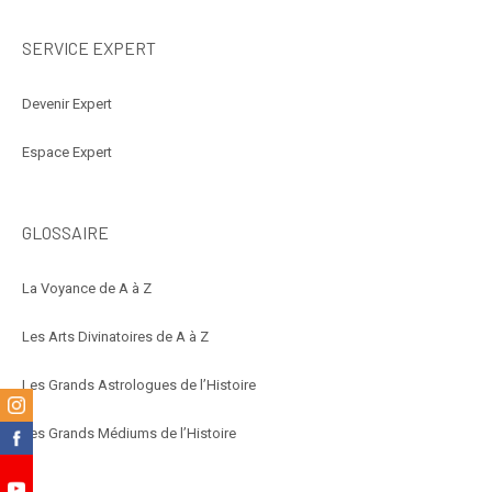
SERVICE EXPERT
Devenir Expert
Espace Expert
GLOSSAIRE
La Voyance de A à Z
Les Arts Divinatoires de A à Z
Les Grands Astrologues de l’Histoire
m
Les Grands Médiums de l’Histoire
k