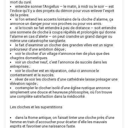
mort du curé.
entendre sonner l’Angellus — le matin, à midi ou le soir — est
l’indice qu’il y a des projets du démon pour vous enlever l’esprit
de la prière.
si l’on entend les accents lointains de la cloche d’alarme, ça
annonce un danger pour vos proches ou pour vos amis.
si le tocsin se fait entendre à peu de distance — soit entendre
une sonnerie de cloche à coups répétés et prolongés qui donne
l’alarme en cas d’alerte — on peut craindre un grand danger ou
même une catastrophe sanglante.
le fait d’examiner un clocher des grandes villes est un signe
précurseur d’une ambition déçue ;
voir le clocher d’un village n’annonce rien de plus que des
chagrins domestiques.
voir un clocher neuf, c’est l’annonce de succès dans les
entreprises ;
voir le clocher est en réparation, celui-ci annonce le
contentement et le succès.
rêver de voir les clochers d’une cathédrale laisse présager une
élévation rapide ;
contempler le clocher isolé d’une église rustique annonce
simplement une douce et heureuse philosophie, où l’on trouve
une complète satisfaction dans la médiocrité.
Les cloches et les superstitions
dans la Rome antique, on faisait tinter une cloche près d’une
femme en train d’accoucher pour écarter d’elle les mauvais
esprits et favoriser une naissance faste.