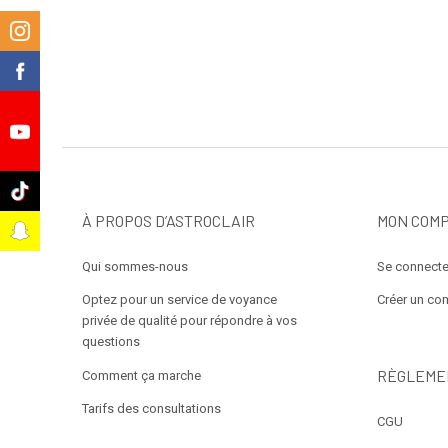
m
k
e
k
À PROPOS D’ASTROCLAIR
MON COM
t
Qui sommes-nous
Se connecte
Optez pour un service de voyance
Créer un co
privée de qualité pour répondre à vos
questions
RÈGLEME
Comment ça marche
Tarifs des consultations
CGU