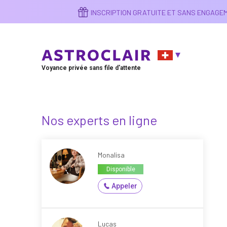
Aller
INSCRIPTION GRATUITE ET SANS ENGAG
au
contenu
principal
Voyance privée sans file d'attente
Nos experts en ligne
Monalisa
Disponible
Appeler
Lucas