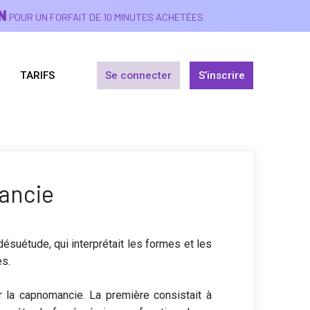
N
POUR UN FORFAIT DE 10 MINUTES ACHETÉES
TARIFS
Se connecter
S’inscrire
ancie
désuétude, qui interprétait les formes et les
es.
r la capnomancie. La première consistait à