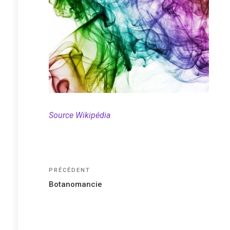
Source Wikipédia
Navigation
Article
PRÉCÉDENT
précédent
de
Botanomancie
l’article