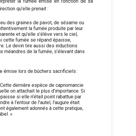
terpréter la fumée émise en fonction de sa
irection qu’elle prenait
:
u feu des graines de pavot, de sésame ou
ttentivement la fumée produite par leur
rente et qu’elle s’élève vers le ciel,
 si cette fumée se répand épaisse,
re. Le devin tire aussi des inductions
eux méandres de la fumée, s’élevant dans
 émise lors de bûchers sacrificiels :
s. Cette dernière espèce de capnomancie
uelle on attachait le plus d’importance. Si
épaisse si elle n’était point rabattue par
dre à l’entour de l’autel, l’augure était
ent également adonnés à cette pratique,
Abel. »