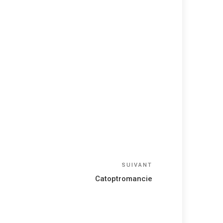
Article
SUIVANT
suivant
Catoptromancie