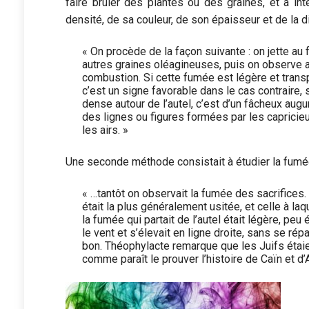
faire brûler des plantes ou des graines, et à in
densité, de sa couleur, de son épaisseur et de la d
« On procède de la façon suivante : on jette a
autres graines oléagineuses, puis on observe a
combustion. Si cette fumée est légère et transpa
c’est un signe favorable dans le cas contraire,
dense autour de l’autel, c’est d’un fâcheux augu
des lignes ou figures formées par les caprici
les airs. »
Une seconde méthode consistait à étudier la fumée
« …tantôt on observait la fumée des sacrifice
était la plus généralement usitée, et celle à laq
la fumée qui partait de l’autel était légère, peu 
le vent et s’élevait en ligne droite, sans se répan
bon. Théophylacte remarque que les Juifs étai
comme paraît le prouver l’histoire de Caïn et d’