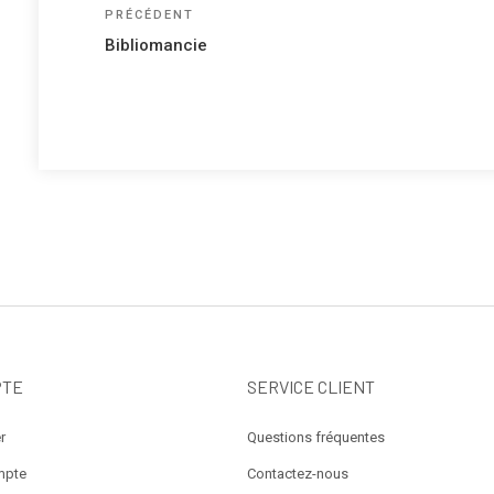
Navigation
Article
PRÉCÉDENT
précédent
de
Bibliomancie
l’article
PTE
SERVICE CLIENT
r
Questions fréquentes
mpte
Contactez-nous