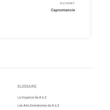
Article
SUIVANT
suivant
Capnomancie
GLOSSAIRE
La Voyance de A à Z
Les Arts Divinatoires de A à Z