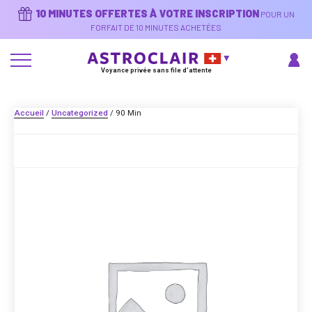
Aller
10 MINUTES OFFERTES À VOTRE INSCRIPTION
POUR UN
au
contenu
FORFAIT DE 10 MINUTES ACHETÉES
principal
Voyance privée sans file d'attente
Accueil
/
Uncategorized
/ 90 Min