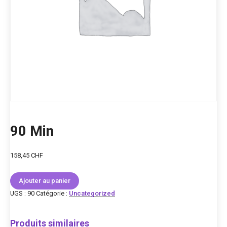
90 Min
158,45
CHF
quantité
Ajouter au panier
de
90
UGS :
90
Catégorie :
Uncategorized
Min
Produits similaires