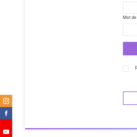
Mot de
m
k