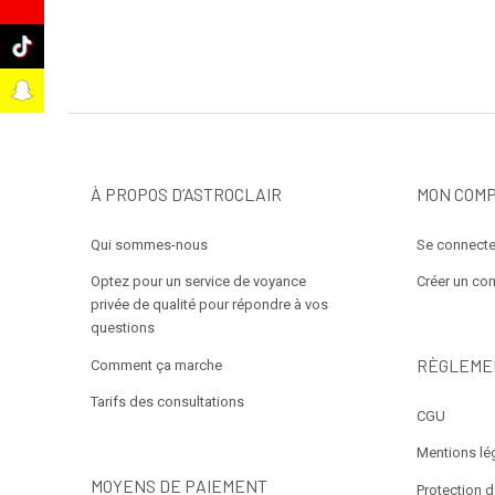
e
k
t
À PROPOS D’ASTROCLAIR
MON COM
Qui sommes-nous
Se connecte
Optez pour un service de voyance
Créer un co
privée de qualité pour répondre à vos
questions
RÈGLEME
Comment ça marche
Tarifs des consultations
CGU
Mentions lé
MOYENS DE PAIEMENT
Protection 