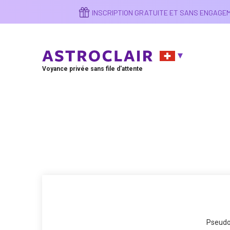
Aller
INSCRIPTION GRATUITE ET SANS ENGAG
au
contenu
principal
Voyance privée sans file d'attente
Pseudo