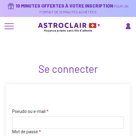
Aller
10 MINUTES OFFERTES À VOTRE INSCRIPTION
POUR UN
au
contenu
FORFAIT DE 10 MINUTES ACHETÉES
principal
Voyance privée sans file d'attente
Se connecter
Pseudo ou e-mail
*
Mot de passe
*