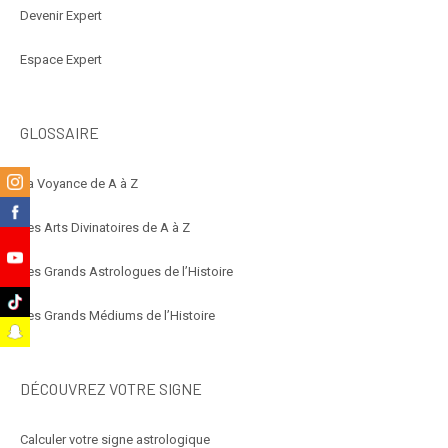
Devenir Expert
Espace Expert
GLOSSAIRE
m
La Voyance de A à Z
k
Les Arts Divinatoires de A à Z
e
Les Grands Astrologues de l’Histoire
k
Les Grands Médiums de l’Histoire
t
DÉCOUVREZ VOTRE SIGNE
Calculer votre signe astrologique