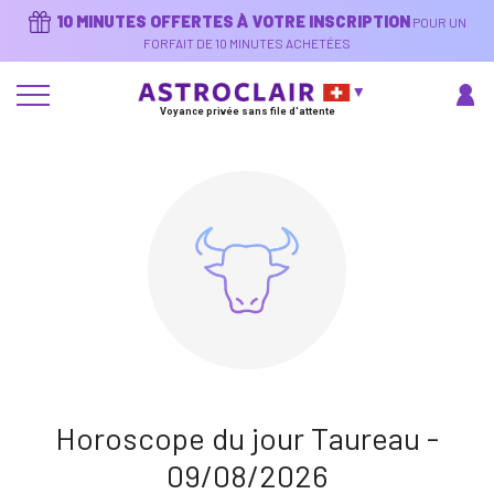
Aller
10 MINUTES OFFERTES À VOTRE INSCRIPTION
POUR UN
au
contenu
FORFAIT DE 10 MINUTES ACHETÉES
principal
Voyance privée sans file d'attente
Horoscope du jour Taureau -
09/08/2026