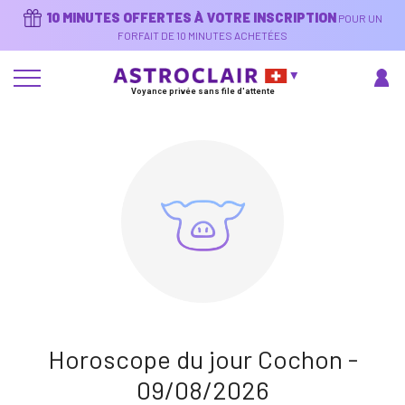
Aller
10 MINUTES OFFERTES À VOTRE INSCRIPTION
POUR UN
au
contenu
FORFAIT DE 10 MINUTES ACHETÉES
principal
Voyance privée sans file d'attente
Horoscope du jour Cochon -
09/08/2026