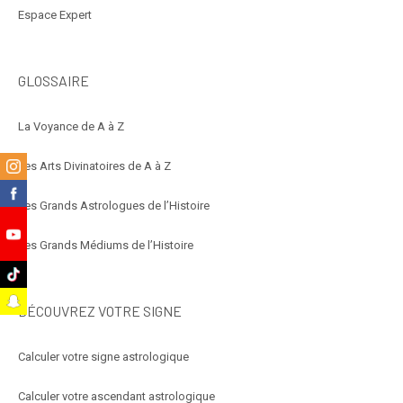
Espace Expert
GLOSSAIRE
La Voyance de A à Z
m
Les Arts Divinatoires de A à Z
k
Les Grands Astrologues de l’Histoire
Les Grands Médiums de l’Histoire
e
k
t
DÉCOUVREZ VOTRE SIGNE
Calculer votre signe astrologique
Calculer votre ascendant astrologique