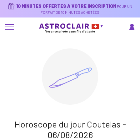
Aller
10 MINUTES OFFERTES À VOTRE INSCRIPTION
POUR UN
au
contenu
FORFAIT DE 10 MINUTES ACHETÉES
principal
Voyance privée sans file d'attente
Horoscope du jour Coutelas -
06/08/2026