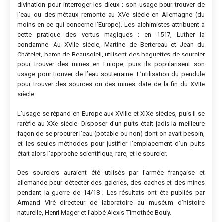
divination pour interroger les dieux ; son usage pour trouver de
l’eau ou des métaux remonte au XVe siècle en Allemagne (du
moins en ce qui concerne l’Europe). Les alchimistes attribuent à
cette pratique des vertus magiques ; en 1517, Luther la
condamne. Au XVIIe siècle, Martine de Bertereau et Jean du
Châtelet, baron de Beausoleil, utilisent des baguettes de sourcier
pour trouver des mines en Europe, puis ils popularisent son
usage pour trouver de l’eau souterraine. L’utilisation du pendule
pour trouver des sources ou des mines date de la fin du XVIIe
siècle.
L’usage se répand en Europe aux XVIIIe et XIXe siècles, puis il se
raréfie au XXe siècle. Disposer d’un puits était jadis la meilleure
façon de se procurer l’eau (potable ou non) dont on avait besoin,
et les seules méthodes pour justifier l’emplacement d’un puits
était alors l’approche scientifique, rare, et le sourcier.
Des sourciers auraient été utilisés par l’armée française et
allemande pour détecter des galeries, des caches et des mines
pendant la guerre de 14/18 ; Les résultats ont été publiés par
Armand Viré directeur de laboratoire au muséum d’histoire
naturelle, Henri Mager et l’abbé Alexis-Timothée Bouly.