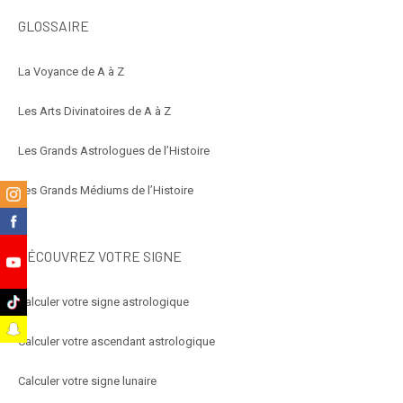
GLOSSAIRE
La Voyance de A à Z
Les Arts Divinatoires de A à Z
Les Grands Astrologues de l’Histoire
Les Grands Médiums de l’Histoire
m
k
DÉCOUVREZ VOTRE SIGNE
e
k
Calculer votre signe astrologique
t
Calculer votre ascendant astrologique
Calculer votre signe lunaire