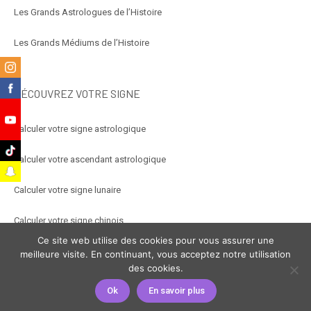
Les Grands Astrologues de l’Histoire
Les Grands Médiums de l’Histoire
m
k
DÉCOUVREZ VOTRE SIGNE
e
Calculer votre signe astrologique
k
Calculer votre ascendant astrologique
t
Calculer votre signe lunaire
Calculer votre signe chinois
Ce site web utilise des cookies pour vous assurer une
Calculer votre signe arabe
meilleure visite. En continuant, vous acceptez notre utilisation
des cookies.
Ok
En savoir plus