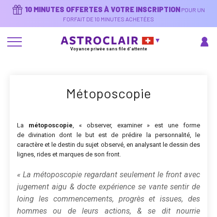
Aller
10 MINUTES OFFERTES À VOTRE INSCRIPTION
POUR UN
au
contenu
FORFAIT DE 10 MINUTES ACHETÉES
principal
Voyance privée sans file d'attente
Métoposcopie
La
métoposcopie
, « observer, examiner » est une forme
de divination dont le but est de prédire la personnalité, le
caractère et le destin du sujet observé, en analysant le dessin des
lignes, rides et marques de son front.
« La métoposcopie regardant seulement le front avec
jugement aigu & docte expérience se vante sentir de
loing les commencements, progrès et issues, des
hommes ou de leurs actions, & se dit nourrie