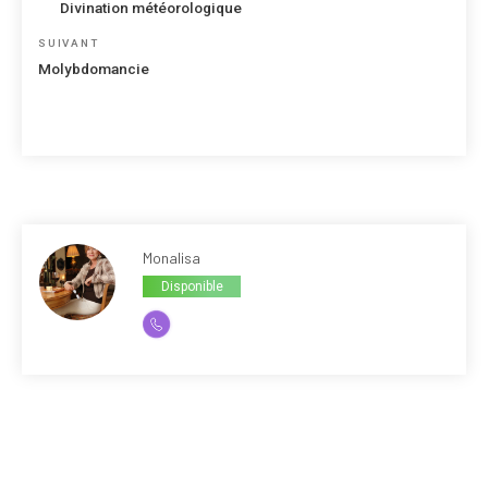
de
Divination météorologique
l’article
Article
SUIVANT
suivant
Molybdomancie
Monalisa
Disponible