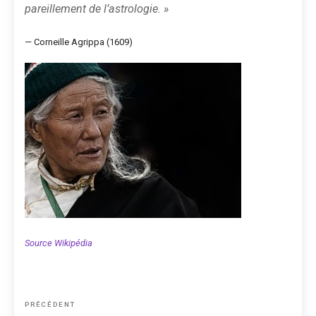
pareillement de l’astrologie. »
— Corneille Agrippa (1609)
Source Wikipédia
Navigation
Article
PRÉCÉDENT
précédent