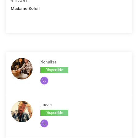
Article
SUIVANT
suivant
Madame Soleil
Monalisa
Disponible
Lucas
Disponible