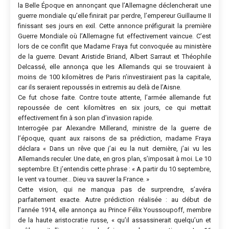
la Belle Époque en annonçant que l’Allemagne déclencherait une
guerre mondiale qu’elle finirait par perdre, l’empereur Guillaume II
finissant ses jours en exil. Cette annonce préfigurait la première
Guerre Mondiale où l’Allemagne fut effectivement vaincue. C’est
lors de ce conflit que Madame Fraya fut convoquée au ministère
de la guerre. Devant Aristide Briand, Albert Sarraut et Théophile
Delcassé, elle annonça que les Allemands qui se trouvaient à
moins de 100 kilomètres de Paris n’investiraient pas la capitale,
car ils seraient repoussés in extremis au delà de l’Aisne.
Ce fut chose faite. Contre toute attente, l’armée allemande fut
repoussée de cent kilomètres en six jours, ce qui mettait
effectivement fin à son plan d’invasion rapide.
Interrogée par Alexandre Millerand, ministre de la guerre de
l’époque, quant aux raisons de sa prédiction, madame Fraya
déclara « Dans un rêve que j’ai eu la nuit dernière, j’ai vu les
Allemands reculer. Une date, en gros plan, s’imposait à moi. Le 10
septembre. Et j’entendis cette phrase : « A partir du 10 septembre,
le vent va tourner… Dieu va sauver la France. »
Cette vision, qui ne manqua pas de surprendre, s’avéra
parfaitement exacte. Autre prédiction réalisée : au début de
l’année 1914, elle annonça au Prince Félix Youssoupoff, membre
de la haute aristocratie russe, « qu’il assassinerait quelqu’un et