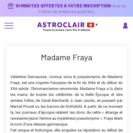
Aller
10 MINUTES OFFERTES À VOTRE INSCRIPTION
POUR UN
au
contenu
FORFAIT DE 10 MINUTES ACHETÉES
principal
Voyance privée sans file d'attente
Madame Fraya
Valentine Dencausse, connue sous le pseudonyme de Madame
Fraya, est une voyante française de la fin du XIXe et du début du
XXe siècle. Chiromancienne renommée, Madame Fraya a lu dans
les mains de toutes les célébrités de la Belle Époque et des
années folles, de Sarah Bernhardt, à Jean Jaurès, en passant par
Marcel Proust ou les barons de Rothshild. A partir de ce moment
là, les journaux d’époque relatent les dons de cette « étrange et
ravissante jeune femme au mystérieux pseudonyme ». Fraya étant
le nom d’une déesse germanique.
Fait unique et historique, elle acquière sa réputation au début de