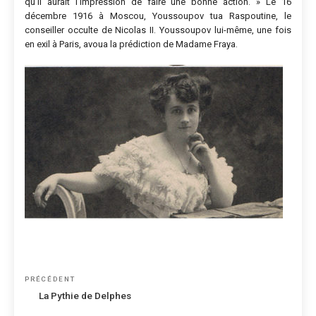
qu’il aurait l’impression de faire une bonne action. » Le 16
décembre 1916 à Moscou, Youssoupov tua Raspoutine, le
conseiller occulte de Nicolas II. Youssoupov lui-même, une fois
en exil à Paris, avoua la prédiction de Madame Fraya.
Navigation
Article
PRÉCÉDENT
de
précédent
La Pythie de Delphes
l’article