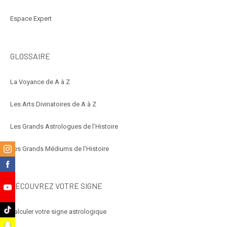
Espace Expert
GLOSSAIRE
La Voyance de A à Z
Les Arts Divinatoires de A à Z
Les Grands Astrologues de l’Histoire
m
Les Grands Médiums de l’Histoire
k
DÉCOUVREZ VOTRE SIGNE
e
k
Calculer votre signe astrologique
t