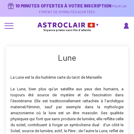
Aller
10 MINUTES OFFERTES À VOTRE INSCRIPTION
POUR UN
au
contenu
FORFAIT DE 10 MINUTES ACHETÉES
principal
Voyance privée sans file d'attente
Lune
La Lune est la dix-huitième carte du tarot de Marseille.
La Lune, bien plus qu’un satellite aux yeux des humains, a
toujours été source de mystère et de fascination dans
l’ésotérisme. Elle est traditionnellement rattachée à l’archétype
maternel/féminin, sauf par exemple dans la mythologie
amazonienne où la lune est un être masculin. Ses qualités
physiques qui font que sans produire de lumière, elle reflète celle
du soleil, contribuent à forger un symbolisme dual : d’un côté le
Soleil, source de lumière, actif, le Père ; de l’autre la Lune, reflet de