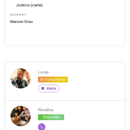
de
précédent
Justice (carte)
l’article
Article
SUIVANT
suivant
Maison Dieu
Lucas
En consultation
Alerte
Monalisa
Disponible