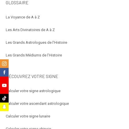
GLOSSAIRE
La Voyance de A à Z
Les Arts Divinatoires de A à Z
Les Grands Astrologues de l’Histoire
Les Grands Médiums de l’Histoire
m
k
DÉCOUVREZ VOTRE SIGNE
e
Calculer votre signe astrologique
k
Calculer votre ascendant astrologique
t
Calculer votre signe lunaire
Calculer votre signe chinois