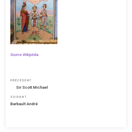
Source Wikipédia
Navigation
Article
PRÉCÉDENT
de
précédent
Sir Scott Michael
l’article
Article
SUIVANT
suivant
Barbault André