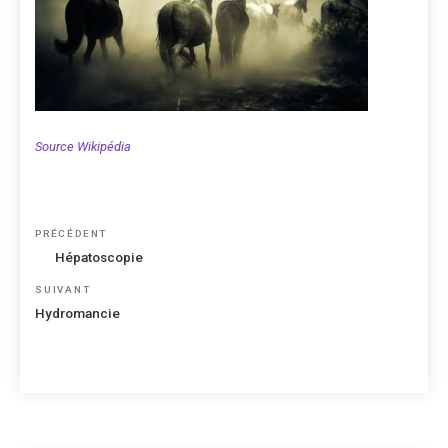
Source Wikipédia
Navigation
Article
PRÉCÉDENT
de
précédent
Hépatoscopie
l’article
Article
SUIVANT
suivant
Hydromancie