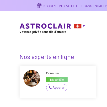
Aller
INSCRIPTION GRATUITE ET SANS ENGAG
au
contenu
principal
Voyance privée sans file d'attente
Nos experts en ligne
Monalisa
Disponible
Appeler