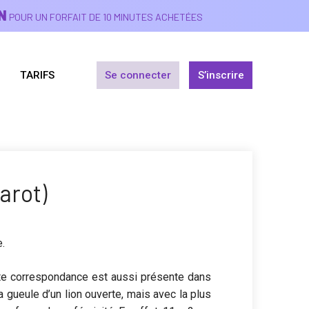
N
POUR UN FORFAIT DE 10 MINUTES ACHETÉES
TARIFS
Se connecter
S’inscrire
arot)
e.
tte correspondance est aussi présente dans
a gueule d’un lion ouverte, mais avec la plus