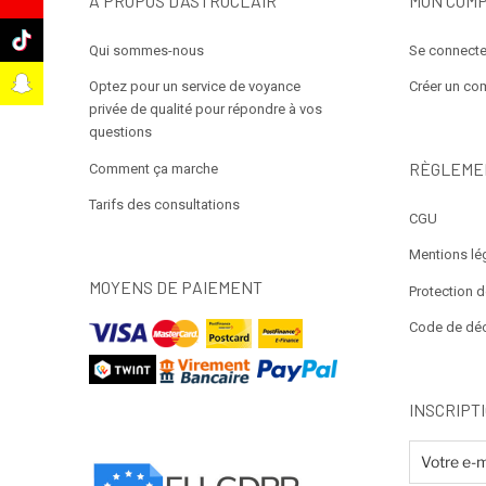
À PROPOS D’ASTROCLAIR
MON COM
k
Qui sommes-nous
Se connecte
t
Optez pour un service de voyance
Créer un co
privée de qualité pour répondre à vos
questions
RÈGLEME
Comment ça marche
Tarifs des consultations
CGU
Mentions lé
MOYENS DE PAIEMENT
Protection 
Code de dé
INSCRIPT