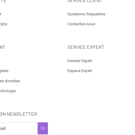
PTE
SERVICE CLIENT
r
Questions fréquentes
mpte
Contactez-nous
NT
SERVICE EXPERT
Devenir Expert
gales
Espace Expert
des données
ontologie
ION NEWSLETTER