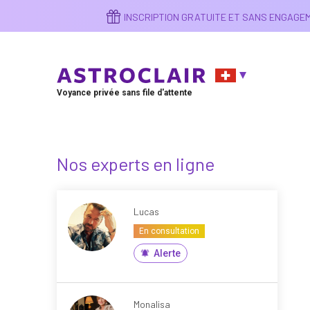
Aller
INSCRIPTION GRATUITE ET SANS ENGAG
au
contenu
principal
Voyance privée sans file d'attente
Nos experts en ligne
Lucas
En consultation
Alerte
Monalisa