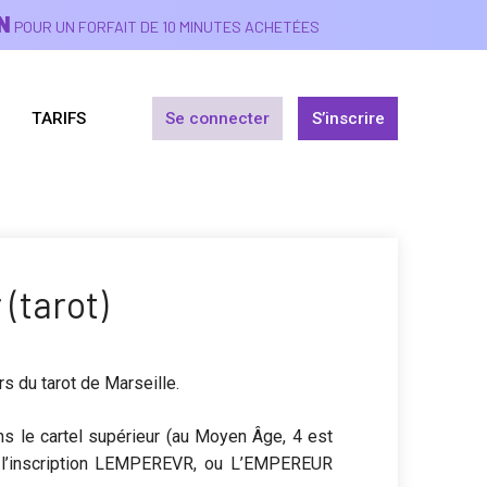
N
POUR UN FORFAIT DE 10 MINUTES ACHETÉES
TARIFS
Se connecter
S’inscrire
(tarot)
s du tarot de Marseille.
ns le cartel supérieur (au Moyen Âge, 4 est
orte l’inscription LEMPEREVR, ou L’EMPEREUR