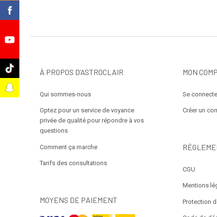
k
e
k
À PROPOS D’ASTROCLAIR
MON COM
t
Qui sommes-nous
Se connecte
Optez pour un service de voyance
Créer un co
privée de qualité pour répondre à vos
questions
RÈGLEME
Comment ça marche
Tarifs des consultations
CGU
Mentions lé
MOYENS DE PAIEMENT
Protection 