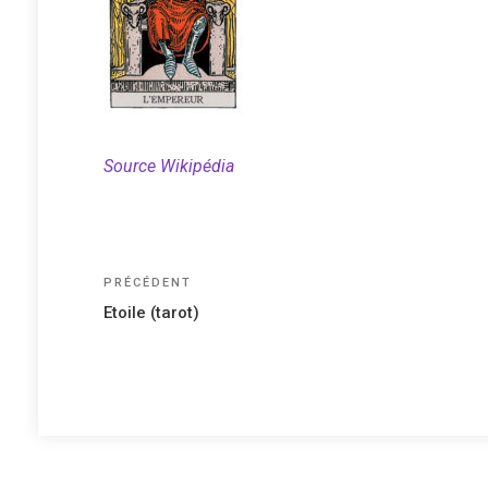
Source Wikipédia
Navigation
Article
PRÉCÉDENT
précédent
de
Etoile (tarot)
l’article