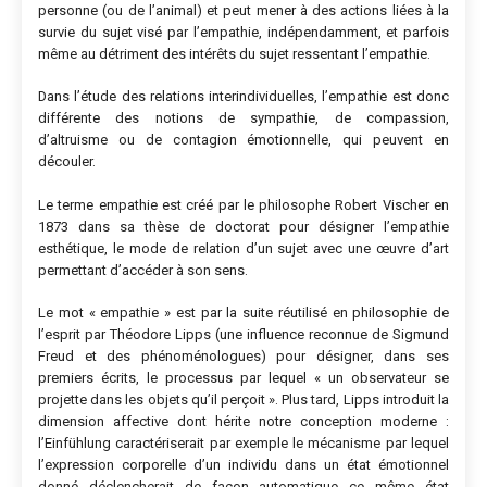
personne (ou de l’animal) et peut mener à des actions liées à la
survie du sujet visé par l’empathie, indépendamment, et parfois
même au détriment des intérêts du sujet ressentant l’empathie.
Dans l’étude des relations interindividuelles, l’empathie est donc
différente des notions de sympathie, de compassion,
d’altruisme ou de contagion émotionnelle, qui peuvent en
découler.
Le terme empathie est créé par le philosophe Robert Vischer en
1873 dans sa thèse de doctorat pour désigner l’empathie
esthétique, le mode de relation d’un sujet avec une œuvre d’art
permettant d’accéder à son sens.
Le mot « empathie » est par la suite réutilisé en philosophie de
l’esprit par Théodore Lipps (une influence reconnue de Sigmund
Freud et des phénoménologues) pour désigner, dans ses
premiers écrits, le processus par lequel « un observateur se
projette dans les objets qu’il perçoit ». Plus tard, Lipps introduit la
dimension affective dont hérite notre conception moderne :
l’Einfühlung caractériserait par exemple le mécanisme par lequel
l’expression corporelle d’un individu dans un état émotionnel
donné déclencherait de façon automatique ce même état