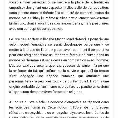
vocable hineinversetzen (« se mettre à la place de », traduit en
empathie) désignant une capacité intellectuelle de transposition,
sous-jacente dans sa théorie à la capacité de compréhension du
monde. Mais Dilthey lui-même n’utilisa pratiquement pas le terme
Einfühlung, dont il voyait des connexions certes, mais peu claires
avec son concept de transposition.
Le livre de Geoffrey Miller The Mating Mind défend le point de vue
selon lequel l’empathie se serait développée parce que « se
mettre à la place de l’autre » pour savoir comment il pense et va
peut-être réagir constitue un important facteur de survie dans un
monde où l’homme est sans cesse en compétition avec l’homme.
L’auteur explique ensuite que le processus darwinien n’a pu que
la renforcer du fait qu’il influait sur la survie et qu’au fil du temps
s’est dégagée une espèce humaine qui attribuait une
personnalité à « à peu près tout » ce qui l’entourait. Il voit là une
origine probable de l’animisme et plus tard du panthéisme, donc
à l’apparition des premières formes de religions.
Au cours du xxe siècle, le concept d’empathie se répandit dans
les sciences humaines. Cette notion fit l’objet de nombreuses
réflexions en psychiatrie ou en psychanalyse avec les théories de
Heinz Kohut et de la part de théoriciens et praticiens de la