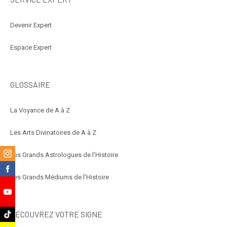
Devenir Expert
Espace Expert
GLOSSAIRE
La Voyance de A à Z
Les Arts Divinatoires de A à Z
m
Les Grands Astrologues de l’Histoire
k
Les Grands Médiums de l’Histoire
e
DÉCOUVREZ VOTRE SIGNE
k