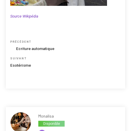
Source Wikipédia
Navigation
Article
PRÉCÉDENT
de
précédent
Ecriture automatique
l’article
Article
SUIVANT
suivant
Esotérisme
Monalisa
Disponible