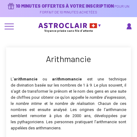
Aller
10 MINUTES OFFERTES À VOTRE INSCRIPTION
POUR UN
au
contenu
FORFAIT DE 10 MINUTES ACHETÉES
principal
Voyance privée sans file d'attente
Arithmancie
L’
arithmancie
ou
arithmomancie
est une technique
de divination basée sur les nombres de 1 à 9. Le plus souvent, il
s’agit de transformer le prénom et le nom des gens en une suite
de chiffres pour obtenir ce qu’on appelle le
nombre d’expression
,
le
nombre intime
et le
nombre de réalisation
. Chacun de ces
nombres est ensuite analysé. Les origines de l’arithmancie
semblent remonter à plus de 2000 ans, développées par
les pythagoriciens. Les personnes pratiquant l’arithmancie sont
appelées des arithmanciens.