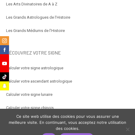
Les Arts Divinatoires de A à Z
Les Grands Astrologues de l’Histoire
Les Grands Médiums de l’Histoire
m
k
DÉCOUVREZ VOTRE SIGNE
e
Calculer votre signe astrologique
k
Calculer votre ascendant astrologique
t
Calculer votre signe lunaire
Calculer votre signe chinois
Ce site web utilise des cookies pour vous assurer une
Calculer votre signe arabe
meilleure visite. En continuant, vous acceptez notre utilisation
des cookies.