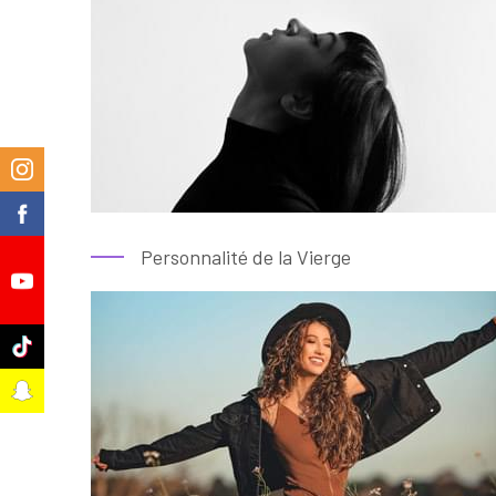
m
k
Personnalité de la Vierge
e
k
t