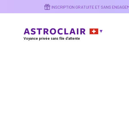
Aller
INSCRIPTION GRATUITE ET SANS ENGAG
au
contenu
principal
Voyance privée sans file d'attente